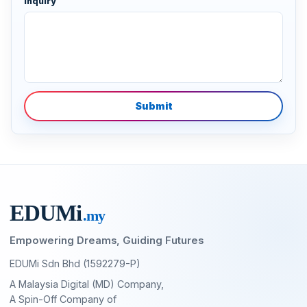
Inquiry
Submit
EDU
M
i
.my
Empowering Dreams, Guiding Futures
EDUMi Sdn Bhd (1592279-P)
A Malaysia Digital (MD) Company,
A Spin-Off Company of