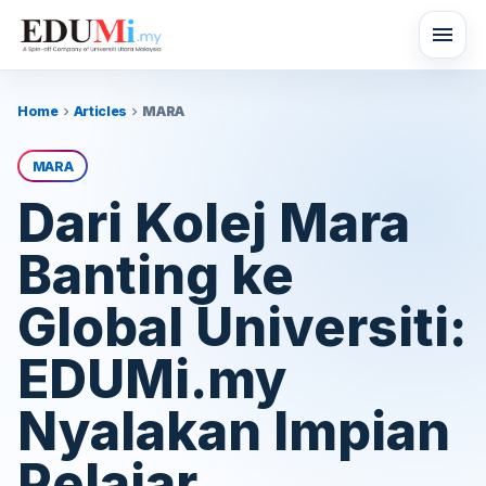
menu
Home
Articles
MARA
chevron_right
chevron_right
MARA
Dari Kolej Mara
Banting ke
Global Universiti:
EDUMi.my
Nyalakan Impian
Pelajar