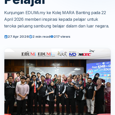
Kunjungan EDUMi.my ke Kolej MARA Banting pada 22
April 2026 memberi inspirasi kepada pelajar untuk
teroka peluang sambung belajar dalam dan luar negara.
27 Apr 2026
2 min read
217 views
event
schedule
visibility